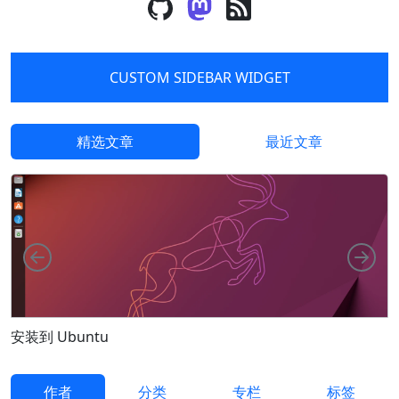
CUSTOM SIDEBAR WIDGET
精选文章
最近文章
向左
向
F
安装到 Ubuntu
作者
分类
专栏
标签