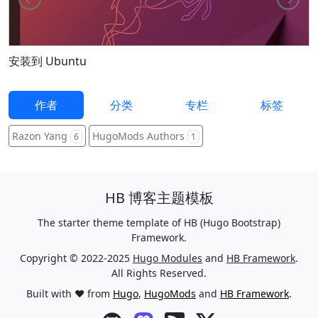
F
安装到 Ubuntu
作者
分类
专栏
标签
Razon Yang
HugoMods Authors
6
1
HB 博客主题模板
The starter theme template of HB (Hugo Bootstrap)
Framework.
Copyright © 2022-2025
Hugo Modules
and
HB Framework
.
All Rights Reserved.
Built with ❤️ from
Hugo
,
HugoMods
and
HB Framework
.