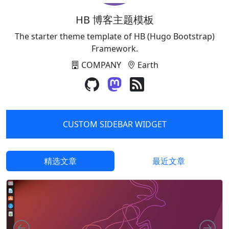
HB 博客主题模板
The starter theme template of HB (Hugo Bootstrap)
Framework.
COMPANY
Earth
CUSTOM SIDEBAR WIDGET
精选文章
最近文章
向左
向